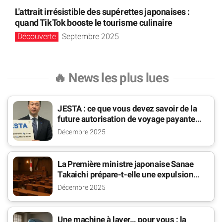
L'attrait irrésistible des supérettes japonaises :
quand TikTok booste le tourisme culinaire
Découverte
Septembre 2025
🔥 News les plus lues
JESTA : ce que vous devez savoir de la
future autorisation de voyage payante
pour le Japon
Décembre 2025
La Première ministre japonaise Sanae
Takaichi prépare-t-elle une expulsion
massive des étrangers ?
Décembre 2025
Une machine à laver… pour vous : la