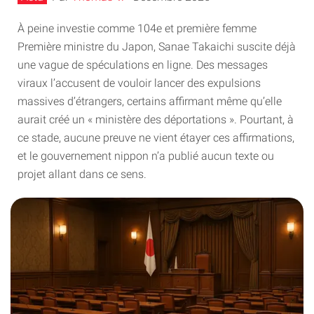
À peine investie comme 104e et première femme
Première ministre du Japon, Sanae Takaichi suscite déjà
une vague de spéculations en ligne. Des messages
viraux l’accusent de vouloir lancer des expulsions
massives d’étrangers, certains affirmant même qu’elle
aurait créé un « ministère des déportations ». Pourtant, à
ce stade, aucune preuve ne vient étayer ces affirmations,
et le gouvernement nippon n’a publié aucun texte ou
projet allant dans ce sens.