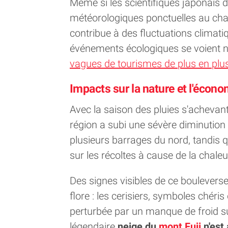
Même si les scientifiques japonais d
météorologiques ponctuelles au chan
contribue à des fluctuations climati
événements écologiques se voient 
vagues de tourismes de plus en pl
Impacts sur la nature et l'écono
Avec la saison des pluies s'achevant
région a subi une sévère diminution 
plusieurs barrages du nord, tandis 
sur les récoltes à cause de la chaleu
Des signes visibles de ce boulever
flore : les cerisiers, symboles chéri
perturbée par un manque de froid suf
légendaire
neige du
mont Fuji
n'est