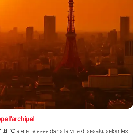
e l'archipel
1,8 °C
a été relevée dans la ville d'Isesaki, selon les