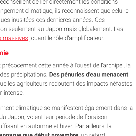
éconseillent de lier directement les conditions
gement climatique, ils reconnaissent que celui-ci
ques inusitées ces dernières années. Ces
non seulement au Japon mais globalement. Les
us massives
jouant le rôle d'amplificateur.
mie
 précocement cette année à l'ouest de l'archipel, la
des précipitations.
Des pénuries d'eau menacent
que les agriculteurs redoutent des impacts néfastes
r intense.
sement climatique se manifestent également dans la
s du Japon, voient leur période de floraison
fisant en automne et hiver. Par ailleurs, la
 apparue que début novembre
, un retard