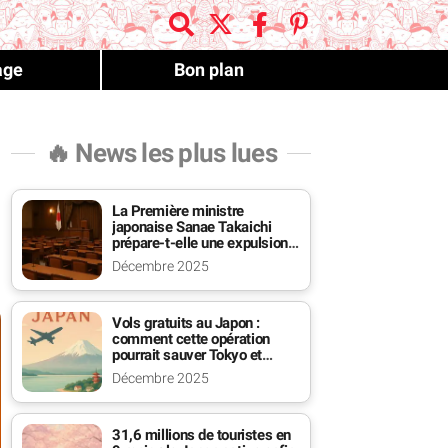
age
Bon plan
🔥 News les plus lues
La Première ministre
japonaise Sanae Takaichi
prépare-t-elle une expulsion
massive des étrangers ?
Décembre 2025
Vols gratuits au Japon :
comment cette opération
pourrait sauver Tokyo et
Kyoto du chaos
Décembre 2025
31,6 millions de touristes en