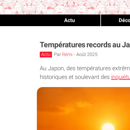
Actu
Déco
Températures records au Jap
Actu
Par
Rémi
-
Août 2025
Au Japon, des températures extrêmes
historiques et soulevant des
inquiét