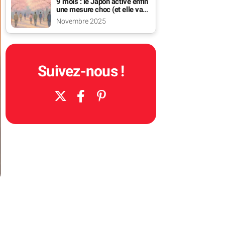
9 mois : le Japon active enfin
une mesure choc (et elle va
piquer)
Novembre 2025
Suivez-nous !