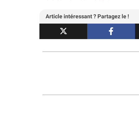
Article intéressant ? Partagez le !
JESTA : ce que vous devez s
voyage payante pour le Ja
Voyage
Par
Rémi
-
Décembre 2025