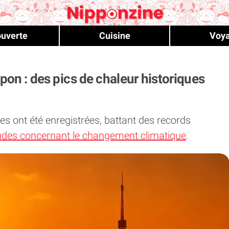
uverte
Cuisine
Voy
on : des pics de chaleur historiques
 ont été enregistrées, battant des records
udes concernant le changement climatique
.