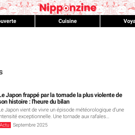
uverte
Cuisine
Voy
s
Le Japon frappé par la tornade la plus violente de
son histoire : l'heure du bilan
Le Japon vient de vivre un épisode météorologique d’une
intensité exceptionnelle. Une tornade aux rafales
dépassant...
Actu
Septembre 2025