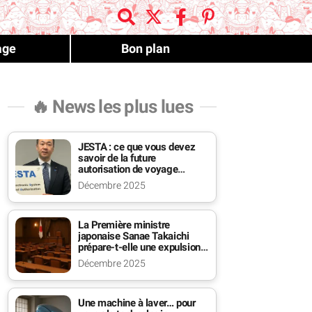
age
Bon plan
🔥 News les plus lues
JESTA : ce que vous devez
savoir de la future
autorisation de voyage
payante pour le Japon
Décembre 2025
La Première ministre
japonaise Sanae Takaichi
prépare-t-elle une expulsion
massive des étrangers ?
Décembre 2025
Une machine à laver… pour