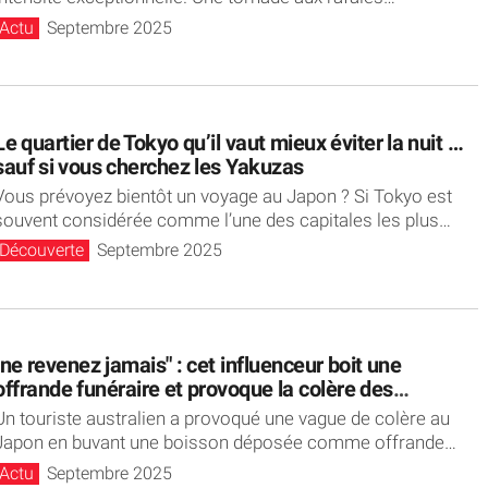
dépassant...
Actu
Septembre 2025
Le quartier de Tokyo qu’il vaut mieux éviter la nuit …
sauf si vous cherchez les Yakuzas
Vous prévoyez bientôt un voyage au Japon ? Si Tokyo est
souvent considérée comme l’une des capitales les plus
sûres...
Découverte
Septembre 2025
"ne revenez jamais" : cet influenceur boit une
offrande funéraire et provoque la colère des
Japonais
Un touriste australien a provoqué une vague de colère au
Japon en buvant une boisson déposée comme offrande
sur une tombe....
Actu
Septembre 2025