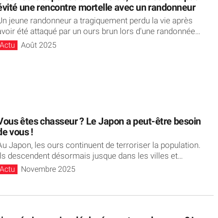
évité une rencontre mortelle avec un randonneur
Un jeune randonneur a tragiquement perdu la vie après
avoir été attaqué par un ours brun lors d'une randonnée
ur...
Actu
Août 2025
Vous êtes chasseur ? Le Japon a peut-être besoin
de vous !
Au Japon, les ours continuent de terroriser la population.
Ils descendent désormais jusque dans les villes et
s’introduisent dans des jardins,...
Actu
Novembre 2025