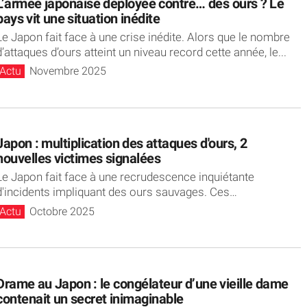
L’armée japonaise déployée contre… des ours ? Le
pays vit une situation inédite
Le Japon fait face à une crise inédite. Alors que le nombre
d’attaques d’ours atteint un niveau record cette année, le...
Actu
Novembre 2025
Japon : multiplication des attaques d'ours, 2
nouvelles victimes signalées
Le Japon fait face à une recrudescence inquiétante
d'incidents impliquant des ours sauvages. Ces
mammifères sont de plus en plus visibles...
Actu
Octobre 2025
Drame au Japon : le congélateur d’une vieille dame
contenait un secret inimaginable