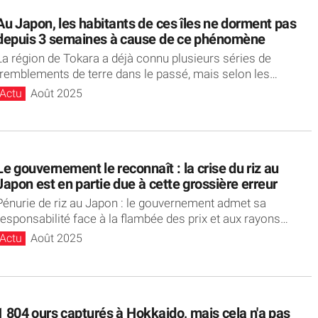
Au Japon, les habitants de ces îles ne dorment pas
depuis 3 semaines à cause de ce phénomène
La région de Tokara a déjà connu plusieurs séries de
tremblements de terre dans le passé, mais selon les
médias...
Actu
Août 2025
Le gouvernement le reconnaît : la crise du riz au
Japon est en partie due à cette grossière erreur
Pénurie de riz au Japon : le gouvernement admet sa
responsabilité face à la flambée des prix et aux rayons
clairsemés....
Actu
Août 2025
1 804 ours capturés à Hokkaido, mais cela n'a pas