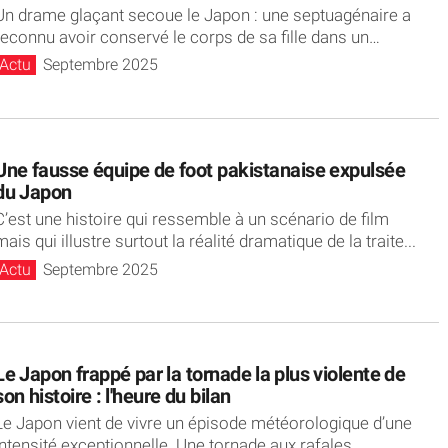
Un drame glaçant secoue le Japon : une septuagénaire a
reconnu avoir conservé le corps de sa fille dans un
congélateur...
Actu
Septembre 2025
Une fausse équipe de foot pakistanaise expulsée
du Japon
C’est une histoire qui ressemble à un scénario de film
mais qui illustre surtout la réalité dramatique de la traite...
Actu
Septembre 2025
Le Japon frappé par la tornade la plus violente de
son histoire : l'heure du bilan
Le Japon vient de vivre un épisode météorologique d’une
intensité exceptionnelle. Une tornade aux rafales