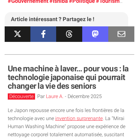
#Gouvernement
#Ishiba
#Politique
#Tourisme
#Voy
Article intéressant ? Partagez le !
Une machine à laver… pour vous : la
technologie japonaise qui pourrait
changer la vie des seniors
Découverte
Par
Laure A.
-
Décembre 2025
Le Japon repousse encore une fois les frontières de la
technologie avec une
invention surprenante
. La "Mirai
Human Washing Machine" propose une expérience de
nettoyage corporel totalement automatisée, suscitant