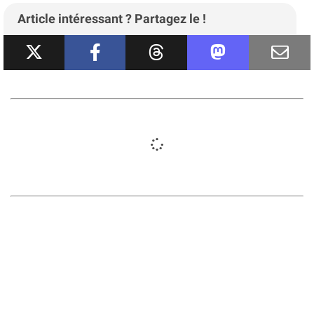
Article intéressant ? Partagez le !
JESTA : ce que vous devez savoir de
la future autorisation de voyage
payante pour le Japon
Voyage
Par
Rémi
-
Décembre 2025