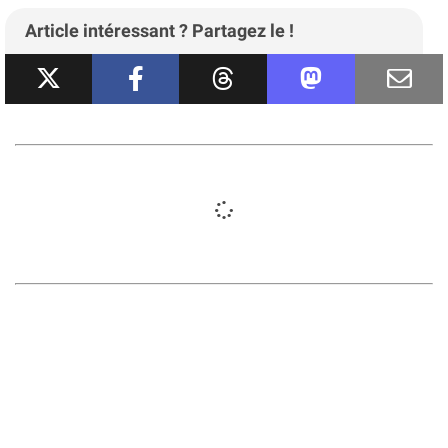
Article intéressant ? Partagez le !
JESTA : ce que vous devez savoir de
la future autorisation de voyage
payante pour le Japon
Voyage
Par
Rémi
-
Décembre 2025