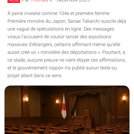
À peine investie comme 104e et première femme
Première ministre du Japon, Sanae Takaichi suscite déjà
une vague de spéculations en ligne. Des messages
viraux l’accusent de vouloir lancer des expulsions
massives d’étrangers, certains affirmant même qu’elle
aurait créé un « ministère des déportations ». Pourtant, à
ce stade, aucune preuve ne vient étayer ces affirmations,
et le gouvernement nippon n’a publié aucun texte ou
projet allant dans ce sens.